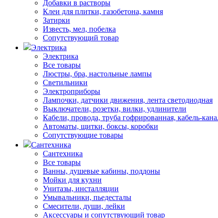
Добавки в растворы
Клеи для плитки, газобетона, камня
Затирки
Известь, мел, побелка
Сопутствующий товар
Электрика
Электрика
Все товары
Люстры, бра, настольные лампы
Светильники
Электроприборы
Лампочки, датчики движения, лента светодиодная
Выключатели, розетки, вилки, удлинители
Кабели, провода, труба гофрированная, кабель-кана
Автоматы, щитки, боксы, коробки
Сопутствующие товары
Сантехника
Сантехника
Все товары
Ванны, душевые кабины, поддоны
Мойки для кухни
Унитазы, инсталляции
Умывальники, пьедесталы
Смесители, души, лейки
Аксессуары и сопутствующий товар