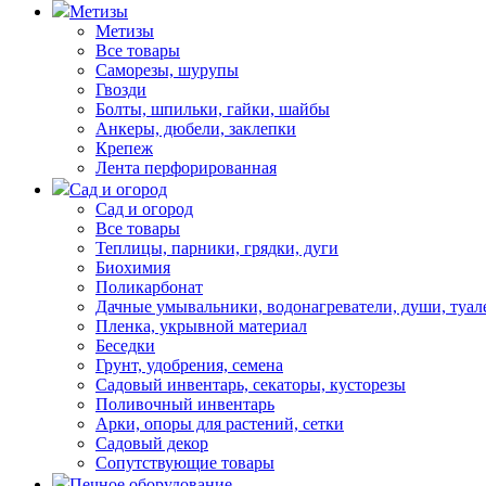
Метизы
Метизы
Все товары
Саморезы, шурупы
Гвозди
Болты, шпильки, гайки, шайбы
Анкеры, дюбели, заклепки
Крепеж
Лента перфорированная
Сад и огород
Сад и огород
Все товары
Теплицы, парники, грядки, дуги
Биохимия
Поликарбонат
Дачные умывальники, водонагреватели, души, туал
Пленка, укрывной материал
Беседки
Грунт, удобрения, семена
Садовый инвентарь, секаторы, кусторезы
Поливочный инвентарь
Арки, опоры для растений, сетки
Садовый декор
Сопутствующие товары
Печное оборудование