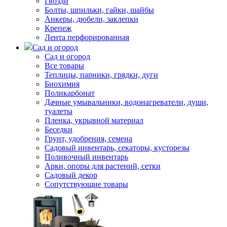
Гвозди
Болты, шпильки, гайки, шайбы
Анкеры, дюбели, заклепки
Крепеж
Лента перфорированная
Сад и огород
Сад и огород
Все товары
Теплицы, парники, грядки, дуги
Биохимия
Поликарбонат
Дачные умывальники, водонагреватели, души,
туалеты
Пленка, укрывной материал
Беседки
Грунт, удобрения, семена
Садовый инвентарь, секаторы, кусторезы
Поливочный инвентарь
Арки, опоры для растений, сетки
Садовый декор
Сопутствующие товары