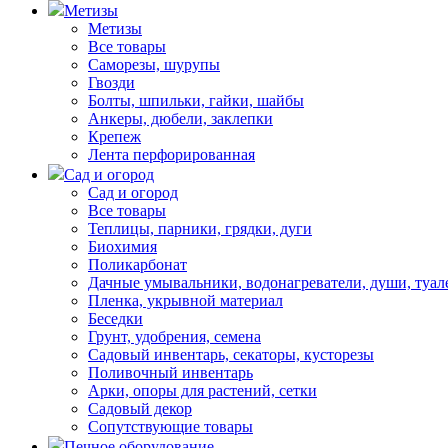
Метизы
Метизы
Все товары
Саморезы, шурупы
Гвозди
Болты, шпильки, гайки, шайбы
Анкеры, дюбели, заклепки
Крепеж
Лента перфорированная
Сад и огород
Сад и огород
Все товары
Теплицы, парники, грядки, дуги
Биохимия
Поликарбонат
Дачные умывальники, водонагреватели, души, туал
Пленка, укрывной материал
Беседки
Грунт, удобрения, семена
Садовый инвентарь, секаторы, кусторезы
Поливочный инвентарь
Арки, опоры для растений, сетки
Садовый декор
Сопутствующие товары
Печное оборудование