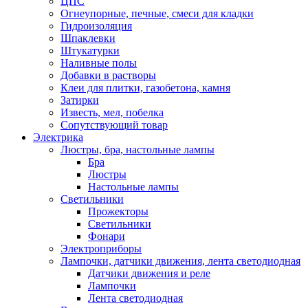
ЦПС
Огнеупорные, печные, смеси для кладки
Гидроизоляция
Шпаклевки
Штукатурки
Наливные полы
Добавки в растворы
Клеи для плитки, газобетона, камня
Затирки
Известь, мел, побелка
Сопутствующий товар
Электрика
Люстры, бра, настольные лампы
Бра
Люстры
Настольные лампы
Светильники
Прожекторы
Светильники
Фонари
Электроприборы
Лампочки, датчики движения, лента светодиодная
Датчики движения и реле
Лампочки
Лента светодиодная