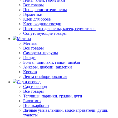
Пены, клеи, герметики
Все товары
Пены, очистители пены
Герметики
Клеи для обоев
Клеи, жидкие гвозди
Пистолеты для пены, клеев, герметиков
Сопутствующие товары
Метизы
Метизы
Все товары
Саморезы, шурупы
Гвозди
Болты, шпильки, гайки, шайбы
Анкеры, дюбели, заклепки
Крепеж
Лента перфорированная
Сад и огород
Сад и огород
Все товары
Теплицы, парники, грядки, дуги
Биохимия
Поликарбонат
Дачные умывальники, водонагреватели, души,
туалеты