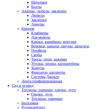
Шпильки
Болты
Анкеры, дюбели, заклепки
Дюбели
Заклепки
Анкеры
Крепеж
Кляймеры
Для мебели
Крюки, карабины, вертлюг
Веревки, канаты, шнуры, шпагаты
Профиль
Скобы
Тросы, цепи, зажимы
Уголки, опоры, кронштейны
Хомуты
Фиксатор, шплинты
Система Джокер
Лента перфорированная
Сад и огород
Теплицы, парники, грядки, дуги
Грядки, дуги
Теплицы, парники
Биохимия
Поликарбонат