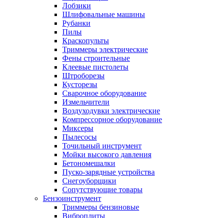
Лобзики
Шлифовальные машины
Рубанки
Пилы
Краскопульты
Триммеры электрические
Фены строительные
Клеевые пистолеты
Штроборезы
Кусторезы
Сварочное оборудование
Измельчители
Воздуходувки электрические
Компрессорное оборудование
Миксеры
Пылесосы
Точильный инструмент
Мойки высокого давления
Бетономешалки
Пуско-зарядные устройства
Снегоуборщики
Сопутствующие товары
Бензоинструмент
Триммеры бензиновые
Виброплиты