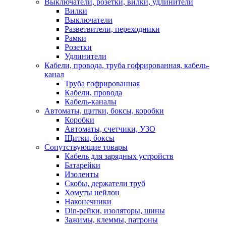
Выключатели, розетки, вилки, удлинители
Вилки
Выключатели
Разветвители, переходники
Рамки
Розетки
Удлинители
Кабели, провода, труба гофрированная, кабель-
канал
Труба гофрированная
Кабели, провода
Кабель-каналы
Автоматы, щитки, боксы, коробки
Коробки
Автоматы, счетчики, УЗО
Щитки, боксы
Сопутствующие товары
Кабель для зарядных устройств
Батарейки
Изоленты
Скобы, держатели труб
Хомуты нейлон
Наконечники
Din-рейки, изоляторы, шины
Зажимы, клеммы, патроны