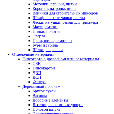
Метчики, плашки, щетки
Коронки, патроны, пилы
Венчики для строительных миксеров
Шлифовальные чашки, листы
Лески, катушки, ремни для триммера
Масла, смазки
Пилки, полотна
Сверла
Цепи, шины, стартеры
Буры и зубила
Щетки, шарошки
Отделочные материалы
Гипсокартон, древесно-плитные материалы
OSB
Гипсокартон
ДВП
ДСП
Фанера
Деревянный погонаж
Брусок сухой
Вагонка
Доборные элементы
Лестницы и комплектующие
Половой шпунт
Сопутствующие товары