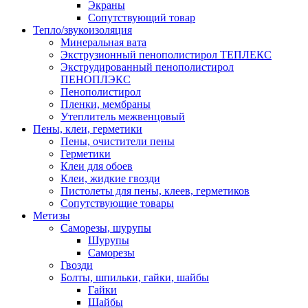
Экраны
Сопутствующий товар
Тепло/звукоизоляция
Минеральная вата
Экструзионный пенополистирол ТЕПЛЕКС
Экструдированный пенополистирол
ПЕНОПЛЭКС
Пенополистирол
Пленки, мембраны
Утеплитель межвенцовый
Пены, клеи, герметики
Пены, очистители пены
Герметики
Клеи для обоев
Клеи, жидкие гвозди
Пистолеты для пены, клеев, герметиков
Сопутствующие товары
Метизы
Саморезы, шурупы
Шурупы
Саморезы
Гвозди
Болты, шпильки, гайки, шайбы
Гайки
Шайбы