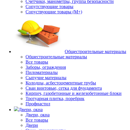
Счетчики, манометры, группа безопасности
Сопутствующие товары
Сопуствующие товары (М+)
Общестроительные материалы
Общестроительные материалы
Все товары
Заборы, ограждения
Пиломатериалы
Сыпучие материалы
Колодцы, асбестоцементные трубы
Сваи винтовые, сетка для фундамента
Кирпич, газобетонные и железобетонные блоки
Тротуарная плитка, поребрик
Профнастил
Двери, окна
Двери, окна
Все товары
Двери