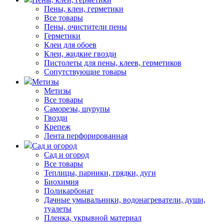
Пены, клеи, герметики
Все товары
Пены, очистители пены
Герметики
Клеи для обоев
Клеи, жидкие гвозди
Пистолеты для пены, клеев, герметиков
Сопутствующие товары
Метизы
Метизы
Все товары
Саморезы, шурупы
Гвозди
Крепеж
Лента перфорированная
Сад и огород
Сад и огород
Все товары
Теплицы, парники, грядки, дуги
Биохимия
Поликарбонат
Дачные умывальники, водонагреватели, души,
туалеты
Пленка, укрывной материал