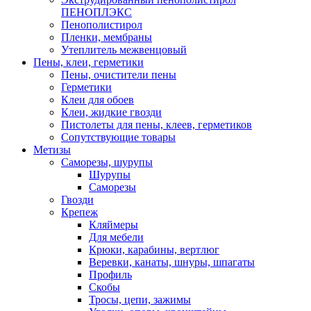
ПЕНОПЛЭКС
Пенополистирол
Пленки, мембраны
Утеплитель межвенцовый
Пены, клеи, герметики
Пены, очистители пены
Герметики
Клеи для обоев
Клеи, жидкие гвозди
Пистолеты для пены, клеев, герметиков
Сопутствующие товары
Метизы
Саморезы, шурупы
Шурупы
Саморезы
Гвозди
Крепеж
Кляймеры
Для мебели
Крюки, карабины, вертлюг
Веревки, канаты, шнуры, шпагаты
Профиль
Скобы
Тросы, цепи, зажимы