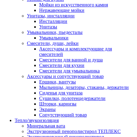
Мойки из искусственного камня
Нержавеющие мойки
Унитазы, инсталляции
Инсталляции
Унитазы
Умывальники, пьедесталы
Умывальники
Смесители, души, лейки
Аксессуары и комплектующие для
смесителей
Смесители для ванной и душа
Смесители для кухни
Смесители для умывальника
Аксессуары и сопутствующий товар
Ершики, вантузы
Мыльницы, дозаторы, стаканы, держатели
Сиденья для унитаза
Сушилки, полотенцедержатели
Шторки, карнизы
Экраны
Сопутствующий товар
Тепло/звукоизоляция
Минеральная вата
Экструзионный пенополистирол ТЕПЛЕКС
Экструдированный пенополистирол