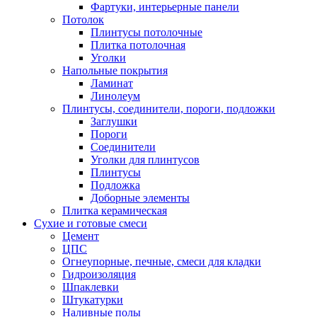
Фартуки, интерьерные панели
Потолок
Плинтусы потолочные
Плитка потолочная
Уголки
Напольные покрытия
Ламинат
Линолеум
Плинтусы, соединители, пороги, подложки
Заглушки
Пороги
Соединители
Уголки для плинтусов
Плинтусы
Подложка
Доборные элементы
Плитка керамическая
Сухие и готовые смеси
Цемент
ЦПС
Огнеупорные, печные, смеси для кладки
Гидроизоляция
Шпаклевки
Штукатурки
Наливные полы