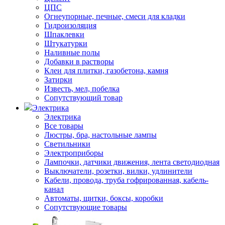
ЦПС
Огнеупорные, печные, смеси для кладки
Гидроизоляция
Шпаклевки
Штукатурки
Наливные полы
Добавки в растворы
Клеи для плитки, газобетона, камня
Затирки
Известь, мел, побелка
Сопутствующий товар
Электрика
Электрика
Все товары
Люстры, бра, настольные лампы
Светильники
Электроприборы
Лампочки, датчики движения, лента светодиодная
Выключатели, розетки, вилки, удлинители
Кабели, провода, труба гофрированная, кабель-
канал
Автоматы, щитки, боксы, коробки
Сопутствующие товары