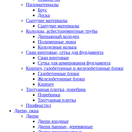
Пиломатериалы
Брус
Доска
Сыпучие материалы
Сыпучие материалы
Колодцы, асбестоцементные трубы
Дренажный колодец
Полимерные люки
Колодезные кольца
Сваи винтовые, сетка для фундамента
Сваи винтовые
Сетка для армирования фундамента
Кирпич, газобетонные и железобетонные блоки
Газобетонные блоки
Железобетонные блоки
Кирпич
Тротуарная плитка, поребрик
Поребрики
Тротуарная плитка
Профнастил
Двери, окна
Двери
Двери входные
Двери банные, деревянные
Двери межкомнатные