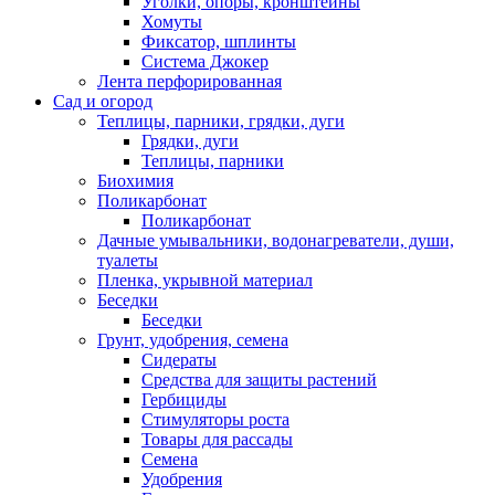
Уголки, опоры, кронштейны
Хомуты
Фиксатор, шплинты
Система Джокер
Лента перфорированная
Сад и огород
Теплицы, парники, грядки, дуги
Грядки, дуги
Теплицы, парники
Биохимия
Поликарбонат
Поликарбонат
Дачные умывальники, водонагреватели, души,
туалеты
Пленка, укрывной материал
Беседки
Беседки
Грунт, удобрения, семена
Сидераты
Средства для защиты растений
Гербициды
Стимуляторы роста
Товары для рассады
Семена
Удобрения