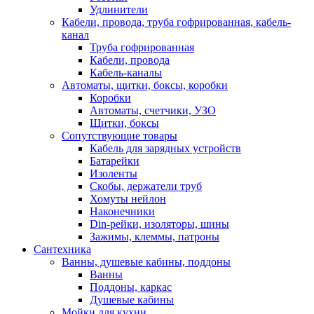
Удлинители
Кабели, провода, труба гофрированная, кабель-
канал
Труба гофрированная
Кабели, провода
Кабель-каналы
Автоматы, щитки, боксы, коробки
Коробки
Автоматы, счетчики, УЗО
Щитки, боксы
Сопутствующие товары
Кабель для зарядных устройств
Батарейки
Изоленты
Скобы, держатели труб
Хомуты нейлон
Наконечники
Din-рейки, изоляторы, шины
Зажимы, клеммы, патроны
Сантехника
Ванны, душевые кабины, поддоны
Ванны
Поддоны, каркас
Душевые кабины
Мойки для кухни