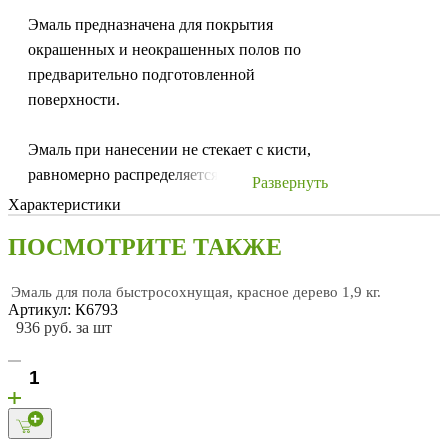
Эмаль предназначена для покрытия
окрашенных и неокрашенных полов по
предварительно подготовленной
поверхности.
Эмаль при нанесении не стекает с кисти,
равномерно распределяется по
Развернуть
поверхности. Применение
Характеристики
стабилизирующих добавок специального
ПОСМОТРИТЕ ТАКЖЕ
назначения в эмали сокращает время
высыхания плёнки. Увеличивается
Эмаль для пола быстросохнущая, красное дерево 1,9 кг.
долговечность лицевого покрытия. При
Артикул: К6793
использовании быстросохнущей эмали
936 руб. за шт
покрытие не теряет свойств при
систематической уборке с применением
бытовых моющих средст.