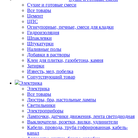
Сухие и готовые смеси
Все товары
Цемент
ЦПС
Огнеупорные, печные, смеси для кладки
Гидроизоляция
Шпаклевки
Штукатурки
Наливные полы
Добавки в растворы
Клеи для плитки, газобетона, камня
Затирки
Известь, мел, побелка
Сопутствующий товар
Электрика
Электрика
Все товары
Люстры, бра, настольные лампы
Светильники
Электроприборы
Лампочки, датчики движения, лента светодиодная
Выключатели, розетки, вилки, удлинители
Кабели, провода, труба гофрированная, кабель-
канал