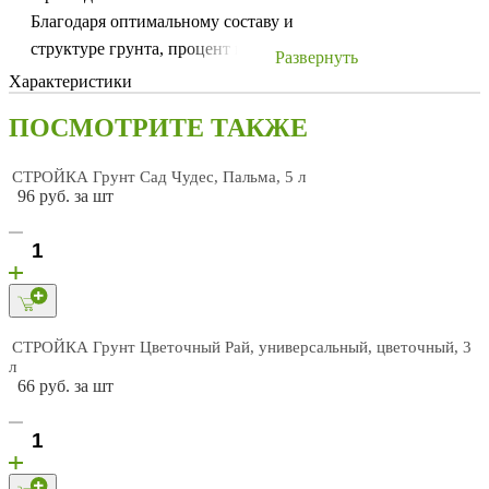
Благодаря оптимальному составу и
структуре грунта, процент всхожести
Развернуть
семян увеличивается, а рассада успешно
Характеристики
приживается после пересадки.
ПОСМОТРИТЕ ТАКЖЕ
Обогащен комплексом минеральных
удобрений, которые способствуют
СТРОЙКА Грунт Сад Чудес, Пальма, 5 л
улучшению качества и урожайности
96 руб. за шт
выращиваемых культур.
Изготавливается из натуральных
материалов без добавления химических
веществ, что делает его экологически
чистым продуктом.
СТРОЙКА Грунт Цветочный Рай, универсальный, цветочный, 3
Имеет оптимальную кислотность и
л
рыхлую текстуру, что обеспечивает
66 руб. за шт
наилучшее качество урожая и удобство при
выращивании.
Состав: минеральные вещества, торф,
агроперлит, биогумус, песок