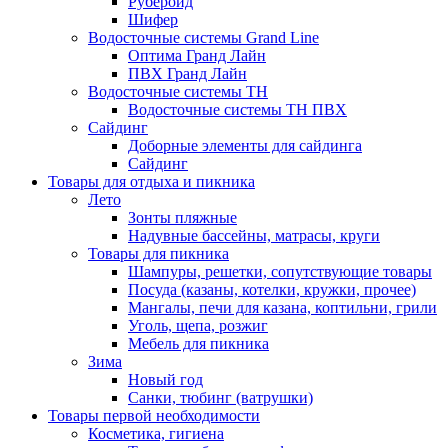
Рубероид
Шифер
Водосточные системы Grand Line
Оптима Гранд Лайн
ПВХ Гранд Лайн
Водосточные системы ТН
Водосточные системы ТН ПВХ
Сайдинг
Доборные элементы для сайдинга
Сайдинг
Товары для отдыха и пикника
Лето
Зонты пляжные
Надувные бассейны, матрасы, круги
Товары для пикника
Шампуры, решетки, сопутствующие товары
Посуда (казаны, котелки, кружки, прочее)
Мангалы, печи для казана, коптильни, грили
Уголь, щепа, розжиг
Мебель для пикника
Зима
Новый год
Санки, тюбинг (ватрушки)
Товары первой необходимости
Косметика, гигиена