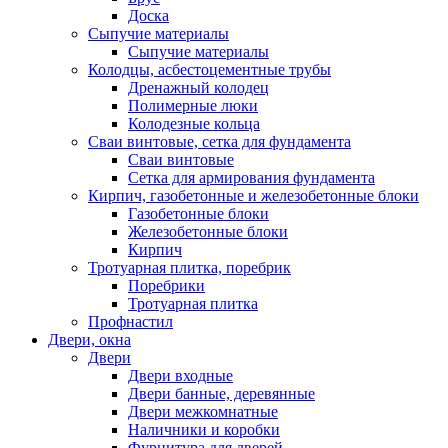
Доска
Сыпучие материалы
Сыпучие материалы
Колодцы, асбестоцементные трубы
Дренажный колодец
Полимерные люки
Колодезные кольца
Сваи винтовые, сетка для фундамента
Сваи винтовые
Сетка для армирования фундамента
Кирпич, газобетонные и железобетонные блоки
Газобетонные блоки
Железобетонные блоки
Кирпич
Тротуарная плитка, поребрик
Поребрики
Тротуарная плитка
Профнастил
Двери, окна
Двери
Двери входные
Двери банные, деревянные
Двери межкомнатные
Наличники и коробки
Фурнитура для дверей