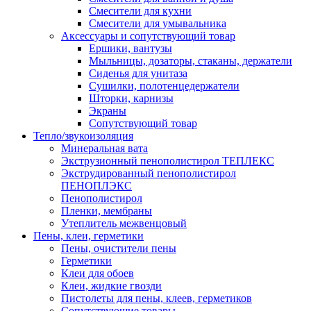
Смесители для кухни
Смесители для умывальника
Аксессуары и сопутствующий товар
Ершики, вантузы
Мыльницы, дозаторы, стаканы, держатели
Сиденья для унитаза
Сушилки, полотенцедержатели
Шторки, карнизы
Экраны
Сопутствующий товар
Тепло/звукоизоляция
Минеральная вата
Экструзионный пенополистирол ТЕПЛЕКС
Экструдированный пенополистирол
ПЕНОПЛЭКС
Пенополистирол
Пленки, мембраны
Утеплитель межвенцовый
Пены, клеи, герметики
Пены, очистители пены
Герметики
Клеи для обоев
Клеи, жидкие гвозди
Пистолеты для пены, клеев, герметиков
Сопутствующие товары