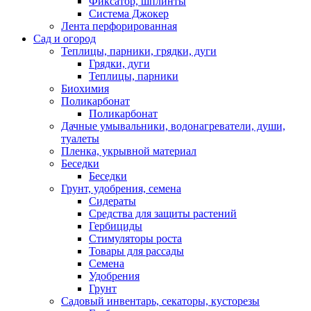
Фиксатор, шплинты
Система Джокер
Лента перфорированная
Сад и огород
Теплицы, парники, грядки, дуги
Грядки, дуги
Теплицы, парники
Биохимия
Поликарбонат
Поликарбонат
Дачные умывальники, водонагреватели, души,
туалеты
Пленка, укрывной материал
Беседки
Беседки
Грунт, удобрения, семена
Сидераты
Средства для защиты растений
Гербициды
Стимуляторы роста
Товары для рассады
Семена
Удобрения
Грунт
Садовый инвентарь, секаторы, кусторезы