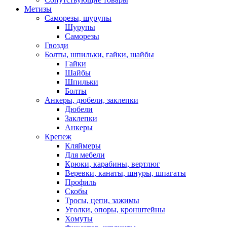
Метизы
Саморезы, шурупы
Шурупы
Саморезы
Гвозди
Болты, шпильки, гайки, шайбы
Гайки
Шайбы
Шпильки
Болты
Анкеры, дюбели, заклепки
Дюбели
Заклепки
Анкеры
Крепеж
Кляймеры
Для мебели
Крюки, карабины, вертлюг
Веревки, канаты, шнуры, шпагаты
Профиль
Скобы
Тросы, цепи, зажимы
Уголки, опоры, кронштейны
Хомуты