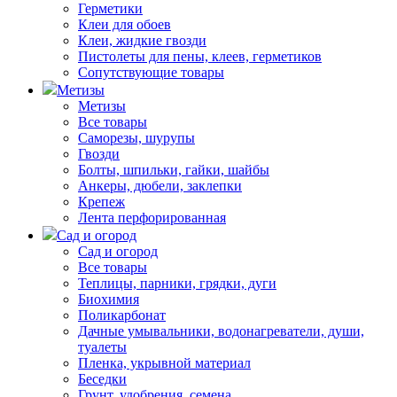
Герметики
Клеи для обоев
Клеи, жидкие гвозди
Пистолеты для пены, клеев, герметиков
Сопутствующие товары
Метизы
Метизы
Все товары
Саморезы, шурупы
Гвозди
Болты, шпильки, гайки, шайбы
Анкеры, дюбели, заклепки
Крепеж
Лента перфорированная
Сад и огород
Сад и огород
Все товары
Теплицы, парники, грядки, дуги
Биохимия
Поликарбонат
Дачные умывальники, водонагреватели, души,
туалеты
Пленка, укрывной материал
Беседки
Грунт, удобрения, семена