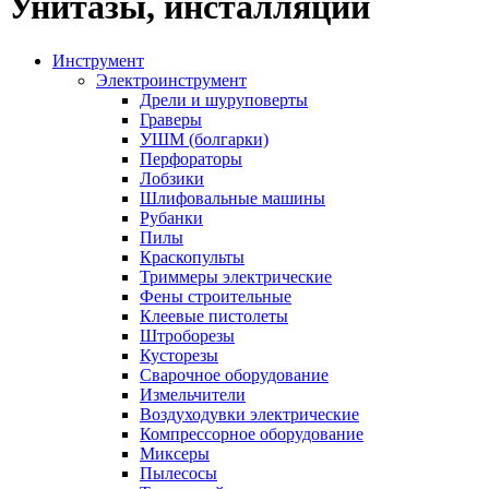
Унитазы, инсталляции
Инструмент
Электроинструмент
Дрели и шуруповерты
Граверы
УШМ (болгарки)
Перфораторы
Лобзики
Шлифовальные машины
Рубанки
Пилы
Краскопульты
Триммеры электрические
Фены строительные
Клеевые пистолеты
Штроборезы
Кусторезы
Сварочное оборудование
Измельчители
Воздуходувки электрические
Компрессорное оборудование
Миксеры
Пылесосы