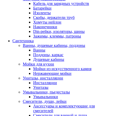
Кабель для зарядных устройств
Батарейки
Изоленты
Скобы, держатели труб
Хомуты нейлон
Наконечники
Din-рейки, изоляторы, шины
Зажимы, клеммы, патроны
Сантехника
Ванны, душевые кабины, поддоны
Ванны
Поддоны, каркас
Душевые кабины
Мойки для кухни
Мойки из искусственного камня
Нержавеющие мойки
Унитазы, инсталляции
Инсталляции
Унитазы
Умывальники, пьедесталы
Умывальники
Смесители, души, лейки
Аксессуары и комплектующие для
смесителей
Смесители для ванной и душа