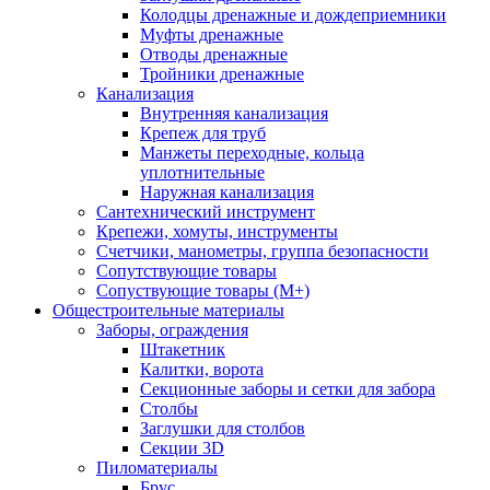
Колодцы дренажные и дождеприемники
Муфты дренажные
Отводы дренажные
Тройники дренажные
Канализация
Внутренняя канализация
Крепеж для труб
Манжеты переходные, кольца
уплотнительные
Наружная канализация
Сантехнический инструмент
Крепежи, хомуты, инструменты
Счетчики, манометры, группа безопасности
Сопутствующие товары
Сопуствующие товары (М+)
Общестроительные материалы
Заборы, ограждения
Штакетник
Калитки, ворота
Секционные заборы и сетки для забора
Столбы
Заглушки для столбов
Секции 3D
Пиломатериалы
Брус