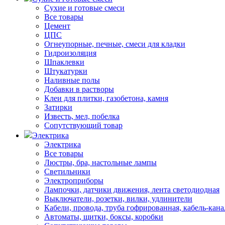
Сухие и готовые смеси
Все товары
Цемент
ЦПС
Огнеупорные, печные, смеси для кладки
Гидроизоляция
Шпаклевки
Штукатурки
Наливные полы
Добавки в растворы
Клеи для плитки, газобетона, камня
Затирки
Известь, мел, побелка
Сопутствующий товар
Электрика
Электрика
Все товары
Люстры, бра, настольные лампы
Светильники
Электроприборы
Лампочки, датчики движения, лента светодиодная
Выключатели, розетки, вилки, удлинители
Кабели, провода, труба гофрированная, кабель-кана
Автоматы, щитки, боксы, коробки