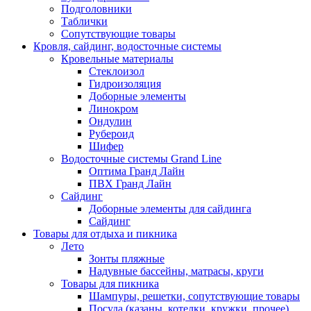
Подголовники
Таблички
Сопутствующие товары
Кровля, сайдинг, водосточные системы
Кровельные материалы
Стеклоизол
Гидроизоляция
Доборные элементы
Линокром
Ондулин
Рубероид
Шифер
Водосточные системы Grand Line
Оптима Гранд Лайн
ПВХ Гранд Лайн
Сайдинг
Доборные элементы для сайдинга
Сайдинг
Товары для отдыха и пикника
Лето
Зонты пляжные
Надувные бассейны, матрасы, круги
Товары для пикника
Шампуры, решетки, сопутствующие товары
Посуда (казаны, котелки, кружки, прочее)