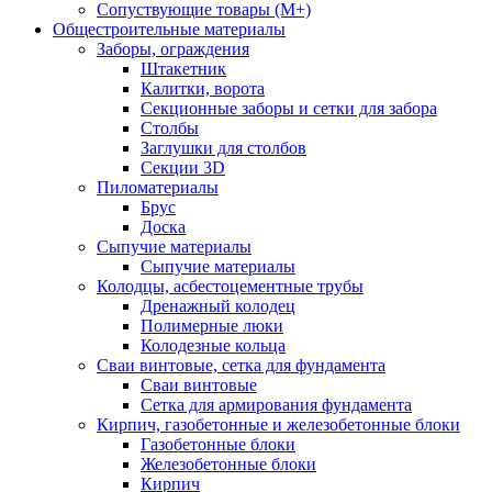
Сопуствующие товары (М+)
Общестроительные материалы
Заборы, ограждения
Штакетник
Калитки, ворота
Секционные заборы и сетки для забора
Столбы
Заглушки для столбов
Секции 3D
Пиломатериалы
Брус
Доска
Сыпучие материалы
Сыпучие материалы
Колодцы, асбестоцементные трубы
Дренажный колодец
Полимерные люки
Колодезные кольца
Сваи винтовые, сетка для фундамента
Сваи винтовые
Сетка для армирования фундамента
Кирпич, газобетонные и железобетонные блоки
Газобетонные блоки
Железобетонные блоки
Кирпич