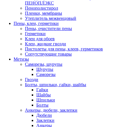
ПЕНОПЛЭКС
Пенополистирол
Пленки, мембраны
Утеплитель межвенцовый
Пены, клеи, герметики
Пены, очистители пены
Герметики
Клеи для обоев
Клеи, жидкие гвозди
Пистолеты для пены, клеев, герметиков
Сопутствующие товары
Метизы
Саморезы, шурупы
Шурупы
Саморезы
Гвозди
Болты, шпильки, гайки, шайбы
Гайки
Шайбы
Шпильки
Болты
Анкеры, дюбели, заклепки
Дюбели
Заклепки
Анкеры