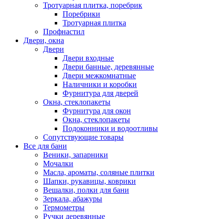
Тротуарная плитка, поребрик
Поребрики
Тротуарная плитка
Профнастил
Двери, окна
Двери
Двери входные
Двери банные, деревянные
Двери межкомнатные
Наличники и коробки
Фурнитура для дверей
Окна, стеклопакеты
Фурнитура для окон
Окна, стеклопакеты
Подоконники и водоотливы
Сопутствующие товары
Все для бани
Веники, запарники
Мочалки
Масла, ароматы, соляные плитки
Шапки, рукавицы, коврики
Вешалки, полки для бани
Зеркала, абажуры
Термометры
Ручки деревянные