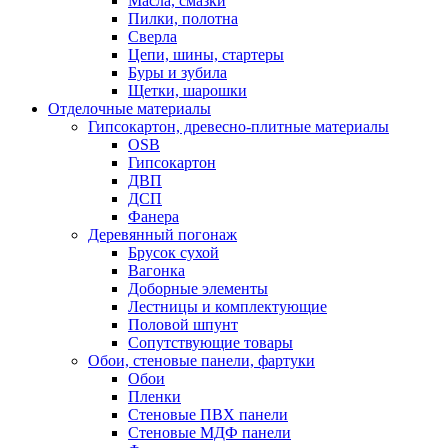
Масла, смазки
Пилки, полотна
Сверла
Цепи, шины, стартеры
Буры и зубила
Щетки, шарошки
Отделочные материалы
Гипсокартон, древесно-плитные материалы
OSB
Гипсокартон
ДВП
ДСП
Фанера
Деревянный погонаж
Брусок сухой
Вагонка
Доборные элементы
Лестницы и комплектующие
Половой шпунт
Сопутствующие товары
Обои, стеновые панели, фартуки
Обои
Пленки
Стеновые ПВХ панели
Стеновые МДФ панели