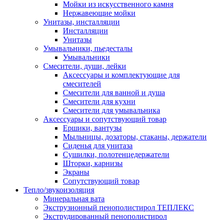
Мойки из искусственного камня
Нержавеющие мойки
Унитазы, инсталляции
Инсталляции
Унитазы
Умывальники, пьедесталы
Умывальники
Смесители, души, лейки
Аксессуары и комплектующие для
смесителей
Смесители для ванной и душа
Смесители для кухни
Смесители для умывальника
Аксессуары и сопутствующий товар
Ершики, вантузы
Мыльницы, дозаторы, стаканы, держатели
Сиденья для унитаза
Сушилки, полотенцедержатели
Шторки, карнизы
Экраны
Сопутствующий товар
Тепло/звукоизоляция
Минеральная вата
Экструзионный пенополистирол ТЕПЛЕКС
Экструдированный пенополистирол