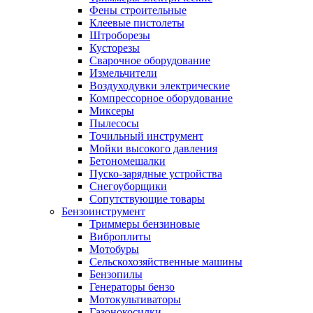
Фены строительные
Клеевые пистолеты
Штроборезы
Кусторезы
Сварочное оборудование
Измельчители
Воздуходувки электрические
Компрессорное оборудование
Миксеры
Пылесосы
Точильный инструмент
Мойки высокого давления
Бетономешалки
Пуско-зарядные устройства
Снегоуборщики
Сопутствующие товары
Бензоинструмент
Триммеры бензиновые
Виброплиты
Мотобуры
Сельскохозяйственные машины
Бензопилы
Генераторы бензо
Мотокультиваторы
Газонокосилки