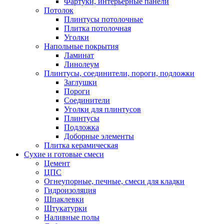
Фартуки, интерьерные панели
Потолок
Плинтусы потолочные
Плитка потолочная
Уголки
Напольные покрытия
Ламинат
Линолеум
Плинтусы, соединители, пороги, подложки
Заглушки
Пороги
Соединители
Уголки для плинтусов
Плинтусы
Подложка
Доборные элементы
Плитка керамическая
Сухие и готовые смеси
Цемент
ЦПС
Огнеупорные, печные, смеси для кладки
Гидроизоляция
Шпаклевки
Штукатурки
Наливные полы