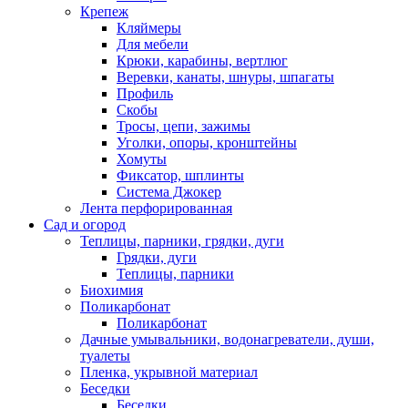
Крепеж
Кляймеры
Для мебели
Крюки, карабины, вертлюг
Веревки, канаты, шнуры, шпагаты
Профиль
Скобы
Тросы, цепи, зажимы
Уголки, опоры, кронштейны
Хомуты
Фиксатор, шплинты
Система Джокер
Лента перфорированная
Сад и огород
Теплицы, парники, грядки, дуги
Грядки, дуги
Теплицы, парники
Биохимия
Поликарбонат
Поликарбонат
Дачные умывальники, водонагреватели, души,
туалеты
Пленка, укрывной материал
Беседки
Беседки