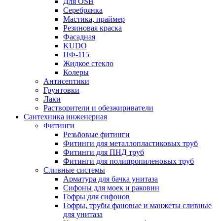
Для OSB
Серебрянка
Мастика, праймер
Резиновая краска
Фасадная
KUDO
ПФ-115
Жидкое стекло
Колеры
Антисептики
Грунтовки
Лаки
Растворители и обезжириватели
Сантехника инженерная
Фитинги
Резьбовые фитинги
Фитинги для металлопластиковых труб
Фитинги для ПНД труб
Фитинги для полипропиленовых труб
Сливные системы
Арматура для бачка унитаза
Сифоны для моек и раковин
Гофры для сифонов
Гофры, трубы фановые и манжеты сливные
для унитаза