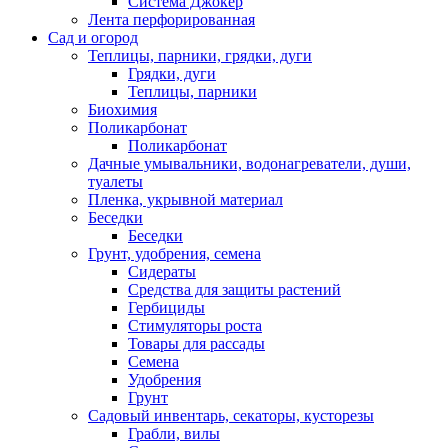
Система Джокер
Лента перфорированная
Сад и огород
Теплицы, парники, грядки, дуги
Грядки, дуги
Теплицы, парники
Биохимия
Поликарбонат
Поликарбонат
Дачные умывальники, водонагреватели, души,
туалеты
Пленка, укрывной материал
Беседки
Беседки
Грунт, удобрения, семена
Сидераты
Средства для защиты растений
Гербициды
Стимуляторы роста
Товары для рассады
Семена
Удобрения
Грунт
Садовый инвентарь, секаторы, кусторезы
Грабли, вилы