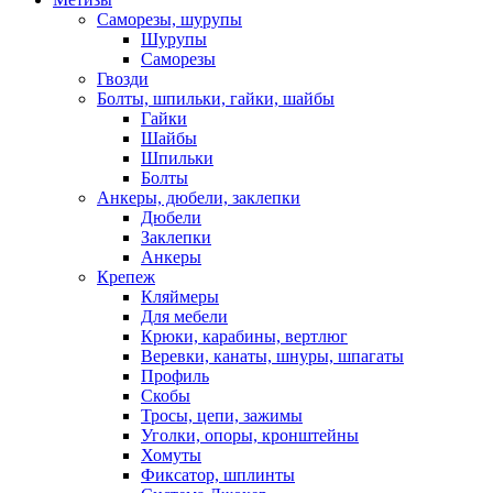
Саморезы, шурупы
Шурупы
Саморезы
Гвозди
Болты, шпильки, гайки, шайбы
Гайки
Шайбы
Шпильки
Болты
Анкеры, дюбели, заклепки
Дюбели
Заклепки
Анкеры
Крепеж
Кляймеры
Для мебели
Крюки, карабины, вертлюг
Веревки, канаты, шнуры, шпагаты
Профиль
Скобы
Тросы, цепи, зажимы
Уголки, опоры, кронштейны
Хомуты
Фиксатор, шплинты