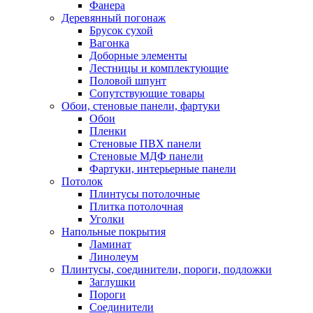
Фанера
Деревянный погонаж
Брусок сухой
Вагонка
Доборные элементы
Лестницы и комплектующие
Половой шпунт
Сопутствующие товары
Обои, стеновые панели, фартуки
Обои
Пленки
Стеновые ПВХ панели
Стеновые МДФ панели
Фартуки, интерьерные панели
Потолок
Плинтусы потолочные
Плитка потолочная
Уголки
Напольные покрытия
Ламинат
Линолеум
Плинтусы, соединители, пороги, подложки
Заглушки
Пороги
Соединители