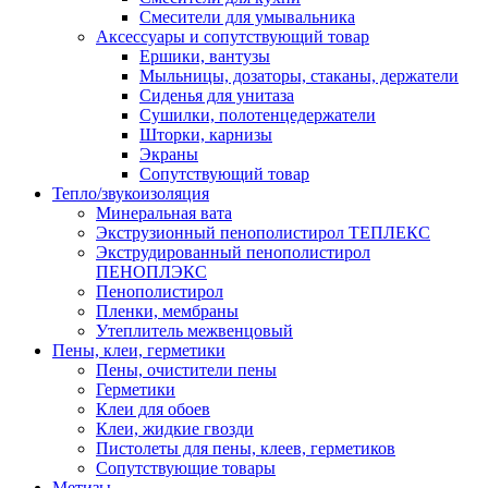
Смесители для умывальника
Аксессуары и сопутствующий товар
Ершики, вантузы
Мыльницы, дозаторы, стаканы, держатели
Сиденья для унитаза
Сушилки, полотенцедержатели
Шторки, карнизы
Экраны
Сопутствующий товар
Тепло/звукоизоляция
Минеральная вата
Экструзионный пенополистирол ТЕПЛЕКС
Экструдированный пенополистирол
ПЕНОПЛЭКС
Пенополистирол
Пленки, мембраны
Утеплитель межвенцовый
Пены, клеи, герметики
Пены, очистители пены
Герметики
Клеи для обоев
Клеи, жидкие гвозди
Пистолеты для пены, клеев, герметиков
Сопутствующие товары
Метизы