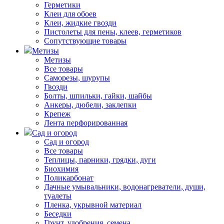
Герметики
Клеи для обоев
Клеи, жидкие гвозди
Пистолеты для пены, клеев, герметиков
Сопутствующие товары
Метизы
Метизы
Все товары
Саморезы, шурупы
Гвозди
Болты, шпильки, гайки, шайбы
Анкеры, дюбели, заклепки
Крепеж
Лента перфорированная
Сад и огород
Сад и огород
Все товары
Теплицы, парники, грядки, дуги
Биохимия
Поликарбонат
Дачные умывальники, водонагреватели, души,
туалеты
Пленка, укрывной материал
Беседки
Грунт, удобрения, семена