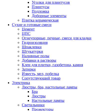
Уголки для плинтусов
Плинтусы
Подложка
Доборные элементы
Плитка керамическая
Сухие и готовые смеси
Цемент
ЦПС
Огнеупорные, печные, смеси для кладки
Гидроизоляция
Шпаклевки
Штукатурки
Наливные полы
Добавки в растворы
Клеи для плитки, газобетона, камня
Затирки
Известь, мел, побелка
Сопутствующий товар
Электрика
Люстры, бра, настольные лампы
Бра
Люстры
Настольные лампы
Светильники
Прожекторы