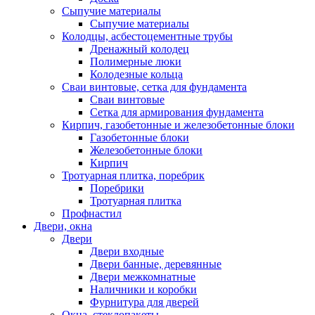
Сыпучие материалы
Сыпучие материалы
Колодцы, асбестоцементные трубы
Дренажный колодец
Полимерные люки
Колодезные кольца
Сваи винтовые, сетка для фундамента
Сваи винтовые
Сетка для армирования фундамента
Кирпич, газобетонные и железобетонные блоки
Газобетонные блоки
Железобетонные блоки
Кирпич
Тротуарная плитка, поребрик
Поребрики
Тротуарная плитка
Профнастил
Двери, окна
Двери
Двери входные
Двери банные, деревянные
Двери межкомнатные
Наличники и коробки
Фурнитура для дверей
Окна, стеклопакеты