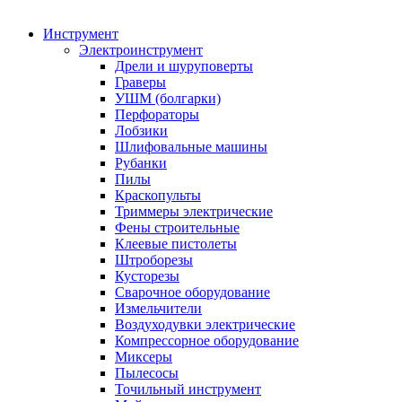
Инструмент
Электроинструмент
Дрели и шуруповерты
Граверы
УШМ (болгарки)
Перфораторы
Лобзики
Шлифовальные машины
Рубанки
Пилы
Краскопульты
Триммеры электрические
Фены строительные
Клеевые пистолеты
Штроборезы
Кусторезы
Сварочное оборудование
Измельчители
Воздуходувки электрические
Компрессорное оборудование
Миксеры
Пылесосы
Точильный инструмент