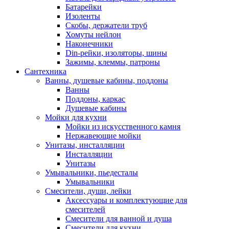
Батарейки
Изоленты
Скобы, держатели труб
Хомуты нейлон
Наконечники
Din-рейки, изоляторы, шины
Зажимы, клеммы, патроны
Сантехника
Ванны, душевые кабины, поддоны
Ванны
Поддоны, каркас
Душевые кабины
Мойки для кухни
Мойки из искусственного камня
Нержавеющие мойки
Унитазы, инсталляции
Инсталляции
Унитазы
Умывальники, пьедесталы
Умывальники
Смесители, души, лейки
Аксессуары и комплектующие для
смесителей
Смесители для ванной и душа
Смесители для кухни