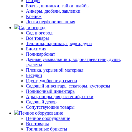
Гвозди
Болты, шпильки, гайки, шайбы
Анкеры, дюбели, заклепки
Крепеж
Лента перфорированная
Сад и огород
Сад и огород
Все товары
Теплицы, парники, грядки, дуги
Биохимия
Поликарбонат
Дачные умывальники, водонагреватели, души,
туалеты
Пленка, укрывной материал
Беседки
Грунт, удобрения, семена
Садовый инвентарь, секаторы, кусторезы
Поливочный инвентарь
Арки, опоры для растений, сетки
Садовый декор
Сопутствующие товары
Печное оборудование
Печное оборудование
Все товары
Топливные брикеты