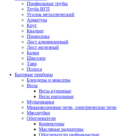
Профильные трубы
Труба ВГП
Уголок металлический
Арматура
Круг
Квадрат
Проволока
Лист алюминиевый
Лист железный
Балки
Швеллер
Тавр
Полоса
Бытовые приборы
Блендеры и миксеры
Весы
Весы кухонные
Весы напольные
Мультиварки
Микроволновые печи, электрические печи
Мясорубки
Обогреватели
Конвекторы
Масляные радиаторы
Обогреватели инфракрасные