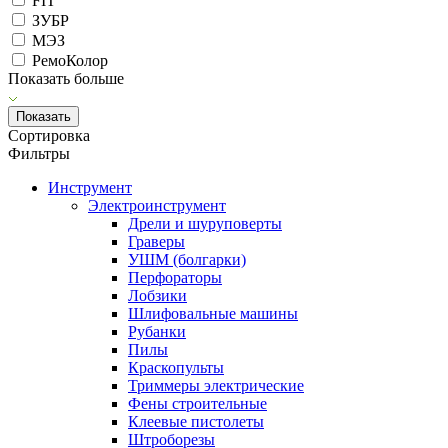
FIT
ЗУБР
МЭЗ
РемоКолор
Показать больше
Сортировка
Фильтры
Инструмент
Электроинструмент
Дрели и шуруповерты
Граверы
УШМ (болгарки)
Перфораторы
Лобзики
Шлифовальные машины
Рубанки
Пилы
Краскопульты
Триммеры электрические
Фены строительные
Клеевые пистолеты
Штроборезы