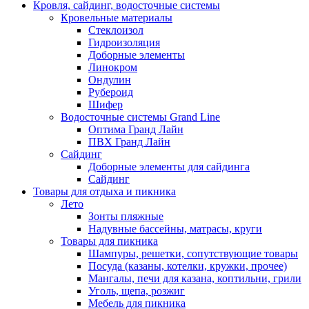
Кровля, сайдинг, водосточные системы
Кровельные материалы
Стеклоизол
Гидроизоляция
Доборные элементы
Линокром
Ондулин
Рубероид
Шифер
Водосточные системы Grand Line
Оптима Гранд Лайн
ПВХ Гранд Лайн
Сайдинг
Доборные элементы для сайдинга
Сайдинг
Товары для отдыха и пикника
Лето
Зонты пляжные
Надувные бассейны, матрасы, круги
Товары для пикника
Шампуры, решетки, сопутствующие товары
Посуда (казаны, котелки, кружки, прочее)
Мангалы, печи для казана, коптильни, грили
Уголь, щепа, розжиг
Мебель для пикника