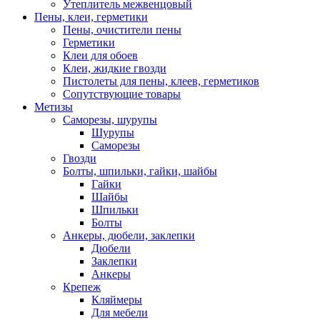
Утеплитель межвенцовый
Пены, клеи, герметики
Пены, очистители пены
Герметики
Клеи для обоев
Клеи, жидкие гвозди
Пистолеты для пены, клеев, герметиков
Сопутствующие товары
Метизы
Саморезы, шурупы
Шурупы
Саморезы
Гвозди
Болты, шпильки, гайки, шайбы
Гайки
Шайбы
Шпильки
Болты
Анкеры, дюбели, заклепки
Дюбели
Заклепки
Анкеры
Крепеж
Кляймеры
Для мебели