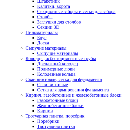
Штакетник
Калитки, ворота
Секционные заборы и сетки для забора
Столбы
Заглушки для столбов
Секции 3D
Пиломатериалы
Брус
Доска
Сыпучие материалы
Сыпучие материалы
Колодцы, асбестоцементные трубы
Дренажный колодец
Полимерные люки
Колодезные кольца
Сваи винтовые, сетка для фундамента
Сваи винтовые
Сетка для армирования фундамента
Кирпич, газобетонные и железобетонные блоки
Газобетонные блоки
Железобетонные блоки
Кирпич
Тротуарная плитка, поребрик
Поребрики
Тротуарная плитка