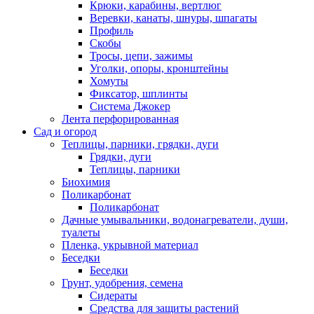
Крюки, карабины, вертлюг
Веревки, канаты, шнуры, шпагаты
Профиль
Скобы
Тросы, цепи, зажимы
Уголки, опоры, кронштейны
Хомуты
Фиксатор, шплинты
Система Джокер
Лента перфорированная
Сад и огород
Теплицы, парники, грядки, дуги
Грядки, дуги
Теплицы, парники
Биохимия
Поликарбонат
Поликарбонат
Дачные умывальники, водонагреватели, души,
туалеты
Пленка, укрывной материал
Беседки
Беседки
Грунт, удобрения, семена
Сидераты
Средства для защиты растений