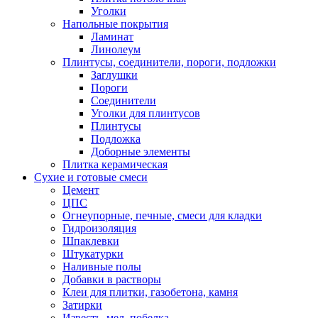
Уголки
Напольные покрытия
Ламинат
Линолеум
Плинтусы, соединители, пороги, подложки
Заглушки
Пороги
Соединители
Уголки для плинтусов
Плинтусы
Подложка
Доборные элементы
Плитка керамическая
Сухие и готовые смеси
Цемент
ЦПС
Огнеупорные, печные, смеси для кладки
Гидроизоляция
Шпаклевки
Штукатурки
Наливные полы
Добавки в растворы
Клеи для плитки, газобетона, камня
Затирки
Известь, мел, побелка