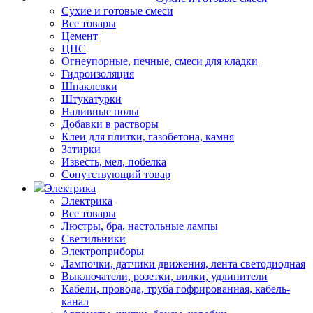
Сухие и готовые смеси
Все товары
Цемент
ЦПС
Огнеупорные, печные, смеси для кладки
Гидроизоляция
Шпаклевки
Штукатурки
Наливные полы
Добавки в растворы
Клеи для плитки, газобетона, камня
Затирки
Известь, мел, побелка
Сопутствующий товар
Электрика
Электрика
Все товары
Люстры, бра, настольные лампы
Светильники
Электроприборы
Лампочки, датчики движения, лента светодиодная
Выключатели, розетки, вилки, удлинители
Кабели, провода, труба гофрированная, кабель-
канал