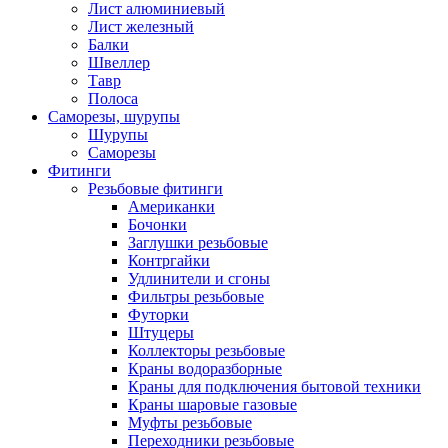
Лист алюминиевый
Лист железный
Балки
Швеллер
Тавр
Полоса
Саморезы, шурупы
Шурупы
Саморезы
Фитинги
Резьбовые фитинги
Американки
Бочонки
Заглушки резьбовые
Контргайки
Удлинители и сгоны
Фильтры резьбовые
Футорки
Штуцеры
Коллекторы резьбовые
Краны водоразборные
Краны для подключения бытовой техники
Краны шаровые газовые
Муфты резьбовые
Переходники резьбовые