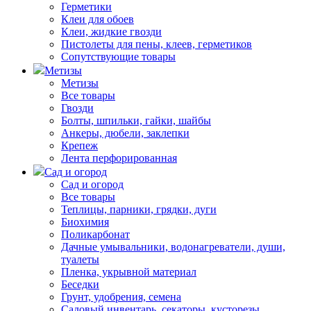
Герметики
Клеи для обоев
Клеи, жидкие гвозди
Пистолеты для пены, клеев, герметиков
Сопутствующие товары
Метизы
Метизы
Все товары
Гвозди
Болты, шпильки, гайки, шайбы
Анкеры, дюбели, заклепки
Крепеж
Лента перфорированная
Сад и огород
Сад и огород
Все товары
Теплицы, парники, грядки, дуги
Биохимия
Поликарбонат
Дачные умывальники, водонагреватели, души,
туалеты
Пленка, укрывной материал
Беседки
Грунт, удобрения, семена
Садовый инвентарь, секаторы, кусторезы