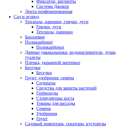
Фиксатор, шплинты
Система Джокер
Лента перфорированная
Сад и огород
Теплицы, парники, грядки, дуги
Грядки, дуги
Теплицы, парники
Биохимия
Поликарбонат
Поликарбонат
Дачные умывальники, водонагреватели, души,
туалеты
Пленка, укрывной материал
Беседки
Беседки
Грунт, удобрения, семена
Сидераты
Средства для защиты растений
Гербициды
Стимуляторы роста
Товары для рассады
Семена
Удобрения
Грунт
Садовый инвентарь, секаторы, кусторезы