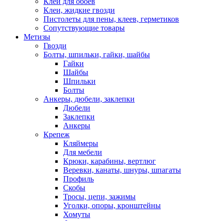
Клеи для обоев
Клеи, жидкие гвозди
Пистолеты для пены, клеев, герметиков
Сопутствующие товары
Метизы
Гвозди
Болты, шпильки, гайки, шайбы
Гайки
Шайбы
Шпильки
Болты
Анкеры, дюбели, заклепки
Дюбели
Заклепки
Анкеры
Крепеж
Кляймеры
Для мебели
Крюки, карабины, вертлюг
Веревки, канаты, шнуры, шпагаты
Профиль
Скобы
Тросы, цепи, зажимы
Уголки, опоры, кронштейны
Хомуты