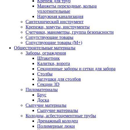
Крепеж для труб
Манжеты переходные, кольца
уплотнительные
Наружная канализация
Сантехнический инструмент
Крепежи, хомуты, инструменты
Счетчики, манометры, группа безопасности
Сопутствующие товары
Сопуствующие товары (М+)
Общестроительные материалы
Заборы, ограждения
Штакетник
Калитки, ворота
Секционные заборы и сетки для забора
Столбы
Заглушки для столбов
Секции 3D
Пиломатериалы
Брус
Доска
Сыпучие материалы
Сыпучие материалы
Колодцы, асбестоцементные трубы
Дренажный колодец
Полимерные люки