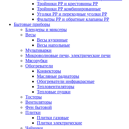
Тройники РР и крестовины РР
Тройники РР комбинированные
Уголки РР и переходные уголки РР
Фильтры РР и обратные клапаны РР
Бытовые приборы
Блендеры и миксеры
Весы
Весы кухонные
Весы напольные
Мультиварки
Микроволновые печи, электрические печи
Мясорубки
Обогреватели
Конвекторы
Масляные радиаторы
Обогреватели инфракрасные
Тепловентиляторы
Тепловые пушки
Тостеры
Вентиляторы
Фен бытовой
Плитки
Плитки газовые
Плитки электрические
Чайники