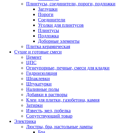
Плинтусы, соединители, пороги, подложки
Заглушки
Пороги
Соединители
Уголки для плинтусов
Плинтусы
Подложка
Доборные элементы
Плитка керамическая
Сухие и готовые смеси
Цемент
ЦПС
Огнеупорные, печные, смеси для кладки
Гидроизоляция
Шпаклевки
Штукатурки
Наливные полы
Добавки в растворы
Клеи для плитки, газобетона, камня
Затирки
Известь, мел, побелка
Сопутствующий товар
Электрика
Люстры, бра, настольные лампы
Бра