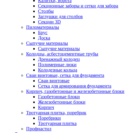
Калитки, ворота
Секционные заборы и сетки для забора
Столбы
Заглушки для столбов
Секции 3D
Пиломатериалы
Брус
Доска
Сыпучие материалы
Сыпучие материалы
Колодцы, асбестоцементные трубы
Дренажный колодец
Полимерные люки
Колодезные кольца
Сваи винтовые, сетка для фундамента
Сваи винтовые
Сетка для армирования фундамента
Кирпич, газобетонные и железобетонные блоки
Газобетонные блоки
Железобетонные блоки
Кирпич
Тротуарная плитка, поребрик
Поребрики
Тротуарная плитка
Профнастил