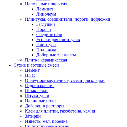
Напольные покрытия
Ламинат
Линолеум
Плинтусы, соединители, пороги, подложки
Заглушки
Пороги
Соединители
Уголки для плинтусов
Плинтусы
Подложка
Доборные элементы
Плитка керамическая
Сухие и готовые смеси
Цемент
ЦПС
Огнеупорные, печные, смеси для кладки
Гидроизоляция
Шпаклевки
Штукатурки
Наливные полы
Добавки в растворы
Клеи для плитки, газобетона, камня
Затирки
Известь, мел, побелка
Сопутствующий товар