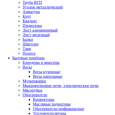
Труба ВГП
Уголок металлический
Арматура
Круг
Квадрат
Проволока
Лист алюминиевый
Лист железный
Балки
Швеллер
Тавр
Полоса
Бытовые приборы
Блендеры и миксеры
Весы
Весы кухонные
Весы напольные
Мультиварки
Микроволновые печи, электрические печи
Мясорубки
Обогреватели
Конвекторы
Масляные радиаторы
Обогреватели инфракрасные
Тепловентиляторы