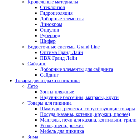
Кровельные материалы
Стеклоизол
Гидроизоляция
Доборные элементы
Линокром
Ондулин
Рубероид
Шифер
Водосточные системы Grand Line
Оптима Гранд Лайн
ПВХ Гранд Лайн
Сайдинг
Доборные элементы для сайдинга
Сайдинг
Товары для отдыха и пикника
Лето
Зонты пляжные
Надувные бассейны, матрасы, круги
Товары для пикника
Шампуры, решетки, сопутствующие товары
Посуда (казаны, котелки, кружки, прочее)
Мангалы, печи для казана, коптильни, грили
Уголь, щепа, розжиг
Мебель для пикника
Зима