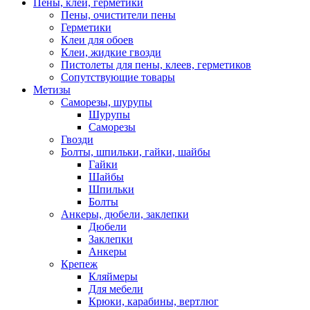
Пены, клеи, герметики
Пены, очистители пены
Герметики
Клеи для обоев
Клеи, жидкие гвозди
Пистолеты для пены, клеев, герметиков
Сопутствующие товары
Метизы
Саморезы, шурупы
Шурупы
Саморезы
Гвозди
Болты, шпильки, гайки, шайбы
Гайки
Шайбы
Шпильки
Болты
Анкеры, дюбели, заклепки
Дюбели
Заклепки
Анкеры
Крепеж
Кляймеры
Для мебели
Крюки, карабины, вертлюг