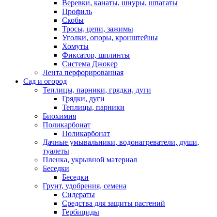
Веревки, канаты, шнуры, шпагаты
Профиль
Скобы
Тросы, цепи, зажимы
Уголки, опоры, кронштейны
Хомуты
Фиксатор, шплинты
Система Джокер
Лента перфорированная
Сад и огород
Теплицы, парники, грядки, дуги
Грядки, дуги
Теплицы, парники
Биохимия
Поликарбонат
Поликарбонат
Дачные умывальники, водонагреватели, души,
туалеты
Пленка, укрывной материал
Беседки
Беседки
Грунт, удобрения, семена
Сидераты
Средства для защиты растений
Гербициды