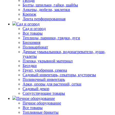
Гвозди
Болты, шпильки, гайки, шайбы
Анкеры, дюбели, заклепки
Крепеж
Лента перфорированная
Сад и огород
Сад и огород
Все товары
Теплицы, парники, грядки, дуги
Биохимия
Поликарбонат
Дачные умывальники, водонагреватели, души,
туалеты
Пленка, укрывной материал
Беседки
Грунт, удобрения, семена
Садовый инвентарь, секаторы, кусторезы
Поливочный инвентарь
Арки, опоры для растений, сетки
Садовый декор
Сопутствующие товары
Печное оборудование
Печное оборудование
Все товары
Топливные брикеты