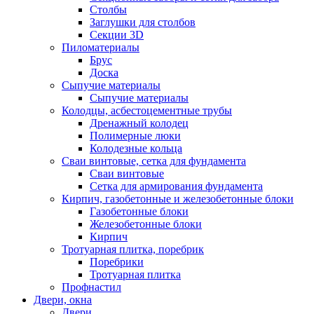
Столбы
Заглушки для столбов
Секции 3D
Пиломатериалы
Брус
Доска
Сыпучие материалы
Сыпучие материалы
Колодцы, асбестоцементные трубы
Дренажный колодец
Полимерные люки
Колодезные кольца
Сваи винтовые, сетка для фундамента
Сваи винтовые
Сетка для армирования фундамента
Кирпич, газобетонные и железобетонные блоки
Газобетонные блоки
Железобетонные блоки
Кирпич
Тротуарная плитка, поребрик
Поребрики
Тротуарная плитка
Профнастил
Двери, окна
Двери