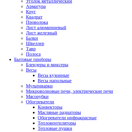
Уголок металлический
Арматура
Круг
Квадрат
Проволока
Лист алюминиевый
Лист железный
Балки
Швеллер
Тавр
Полоса
Бытовые приборы
Блендеры и миксеры
Весы
Весы кухонные
Весы напольные
Мультиварки
Микроволновые печи, электрические печи
Мясорубки
Обогреватели
Конвекторы
Масляные радиаторы
Обогреватели инфракрасные
Тепловентиляторы
Тепловые пушки