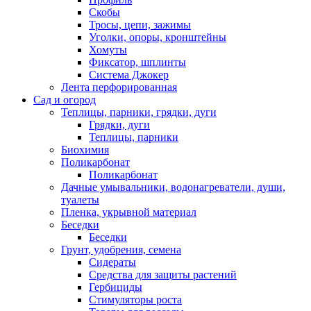
Скобы
Тросы, цепи, зажимы
Уголки, опоры, кронштейны
Хомуты
Фиксатор, шплинты
Система Джокер
Лента перфорированная
Сад и огород
Теплицы, парники, грядки, дуги
Грядки, дуги
Теплицы, парники
Биохимия
Поликарбонат
Поликарбонат
Дачные умывальники, водонагреватели, души,
туалеты
Пленка, укрывной материал
Беседки
Беседки
Грунт, удобрения, семена
Сидераты
Средства для защиты растений
Гербициды
Стимуляторы роста