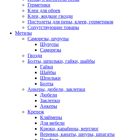
Герметики
Клеи для обоев
Клеи, жидкие гвозди
Пистолеты для пены, клеев, герметиков
Сопутствующие товары
Метизы
Саморезы, шурупы
Шурупы
Саморезы
Гвозди
Болты, шпильки, гайки, шайбы
Гайки
Шайбы
Шпильки
Болты
Анкеры, дюбели, заклепки
Дюбели
Заклепки
Анкеры
Крепеж
Кляймеры
Для мебели
Крюки, карабины, вертлюг
Веревки, канаты, шнуры, шпагаты
Профиль