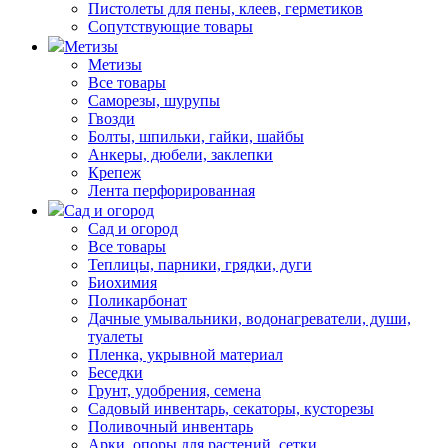
Пистолеты для пены, клеев, герметиков
Сопутствующие товары
Метизы
Метизы
Все товары
Саморезы, шурупы
Гвозди
Болты, шпильки, гайки, шайбы
Анкеры, дюбели, заклепки
Крепеж
Лента перфорированная
Сад и огород
Сад и огород
Все товары
Теплицы, парники, грядки, дуги
Биохимия
Поликарбонат
Дачные умывальники, водонагреватели, души,
туалеты
Пленка, укрывной материал
Беседки
Грунт, удобрения, семена
Садовый инвентарь, секаторы, кусторезы
Поливочный инвентарь
Арки, опоры для растений, сетки